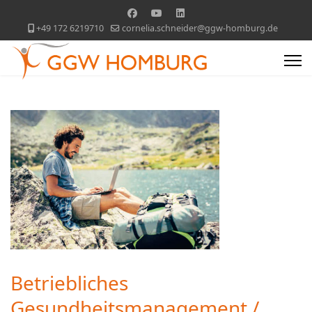
+49 172 6219710
cornelia.schneider@ggw-homburg.de
Betriebliches
Gesundheitsmanagement /