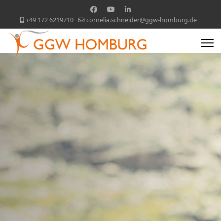
+49 172 6219710
cornelia.schneider@ggw-homburg.de