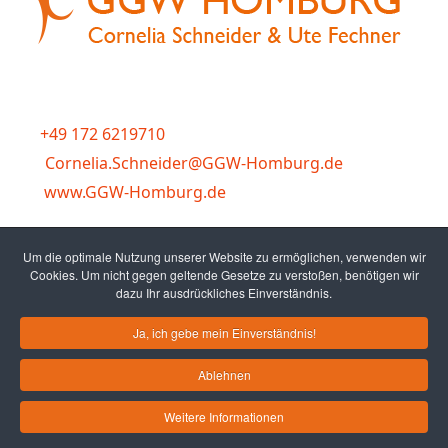
Wir begleiten Sie zu den Themen Führung, Gesundheit,
Change-, Selbst- und Teammanagement.
+49 172 6219710
Cornelia.Schneider@GGW-Homburg.de
www.GGW-Homburg.de
Talstr. 49, Saarland, 66424 Homburg, Deutschland
Um die optimale Nutzung unserer Website zu ermöglichen, verwenden wir
Cookies. Um nicht gegen geltende Gesetze zu verstoßen, benötigen wir
dazu Ihr ausdrückliches Einverständnis.
Ja, ich gebe mein Einverständnis!
Ablehnen
© 2026 GGW Homburg
Datenschutz
| Impressum
|
Kontakt
Weitere Informationen