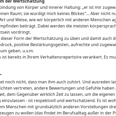
orm der Wertschätzung
bindung von Körper und innerer Haltung: „er ist mir zugew
keinen Raum; sie würdigt mich keines Blickes"... Aber nicht 
 Art und Weise, wie wir körperlich mit anderen Menschen
mpfinden beiträgt. Dabei werden die meisten körpersprach
tsein vordringt.
in dieser Form der Wertschätzung zu üben und damit auch d
druck, positive Bestärkungsgesten, aufrechte und zugewan
um geben, u.v.m.
 ist bereits in Ihrem Verhaltensrepertoire verankert. Es mus
"
t noch nicht, dass man ihm auch zuhört. Und ausreden las
ichten vertreten, andere Bewertungen und Gefühle haben al
eit, dem Gegenüber wirklich Zeit zu lassen, um die eigen
ig einzulassen - ist respektvoll und wertschätzend. Es ist w
em Menschen mit grundsätzlich anderen Vorstellungen dre
ugen zu wollen (das findet im Berufsalltag außer in der Ps