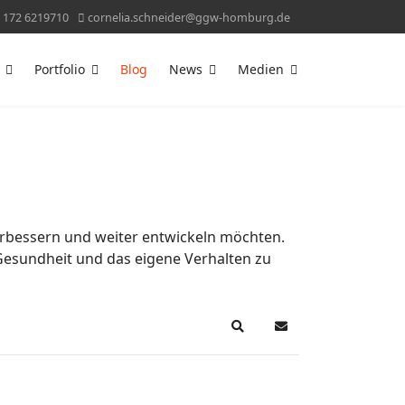
 172 6219710
cornelia.schneider@ggw-homburg.de
Portfolio
Blog
News
Medien
erbessern und weiter entwickeln möchten.
 Gesundheit und das eigene Verhalten zu
Search
Updates abonnieren